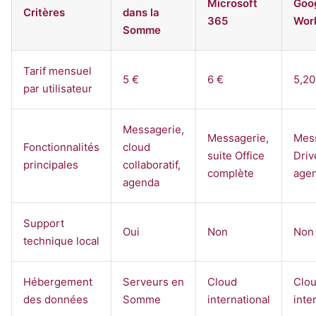
Microsoft
Goo
Critères
dans la
365
Wor
Somme
Tarif mensuel
5 €
6 €
5,20
par utilisateur
Messagerie,
Messagerie,
Mess
Fonctionnalités
cloud
suite Office
Driv
principales
collaboratif,
complète
age
agenda
Support
Oui
Non
Non
technique local
Hébergement
Serveurs en
Cloud
Clo
des données
Somme
international
inte