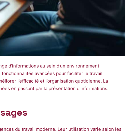
ange d’informations au sein d’un environnement
onctionnalités avancées pour faciliter le travail
iorer l’efficacité et l’organisation quotidienne. La
ées en passant par la présentation d’informations.
 usages
ences du travail moderne. Leur utilisation varie selon les