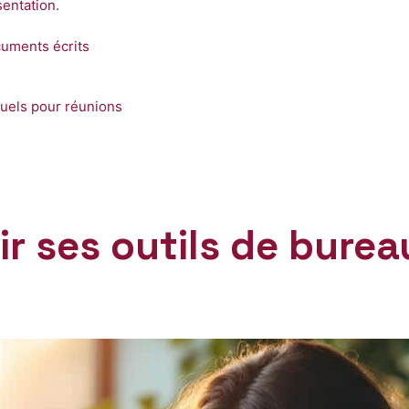
sentation.
cuments écrits
suels pour réunions
ir ses outils de burea