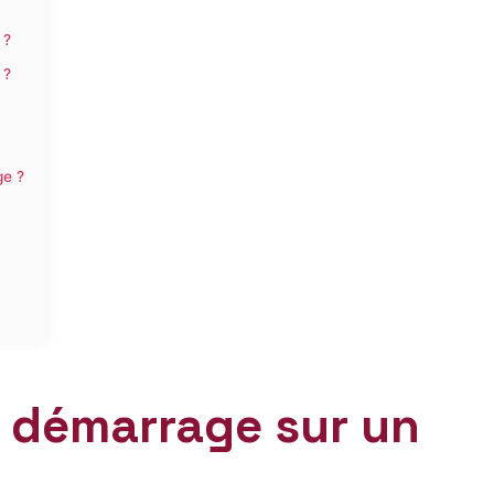
 ?
 ?
ge ?
u démarrage sur un