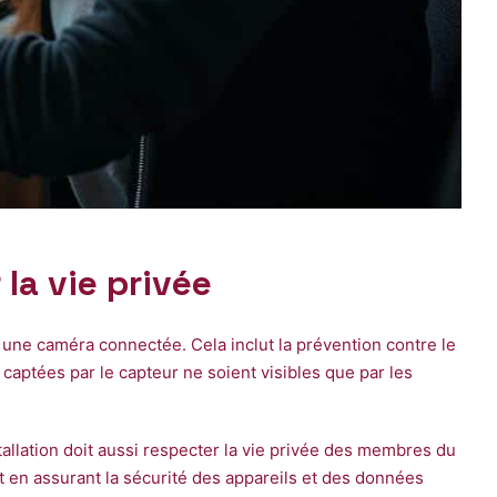
la vie privée
ne caméra connectée. Cela inclut la prévention contre le
es captées par le capteur ne soient visibles que par les
allation doit aussi respecter la vie privée des membres du
tout en assurant la sécurité des appareils et des données